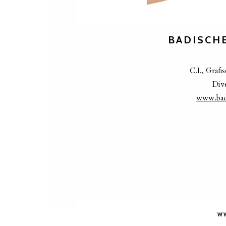
BADISCH
C.I., Grafi
Div
www.badi